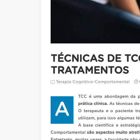
TÉCNICAS DE T
TRATAMENTOS
Terapia Cognitivo-Comportamental
TCC é uma abordagem da p
A
prática clínica.
As técnicas de
O terapeuta e o paciente tr
utilizam, para isso algumas té
A base científica e estratég
Comportamental
são aspectos muito atrati
Entretanto, muitas vezes, a faculdade não 