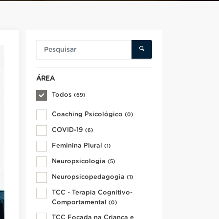
ÁREA
Todos
(69)
Coaching Psicológico
(0)
COVID-19
(6)
Feminina Plural
(1)
Neuropsicologia
(5)
Neuropsicopedagogia
(1)
TCC - Terapia Cognitivo-
Comportamental
(0)
TCC Focada na Criança e