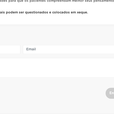
lidades para que os pacientes compreendam melhor seus pensament
nais podem ser questionados e colocados em xeque.
En