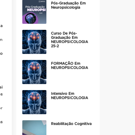
Pós-Graduação Em
Neuropsicologia
 a
Curso De Pós-
Graduação Em
em
NEUROPSICOLOGIA
25-2
no
FORMAÇÃO Em
NEUROPSICOLOGIA
ai
Intensivo Em
os
NEUROPSICOLOGIA
or
as
Reabilitação Cognitiva