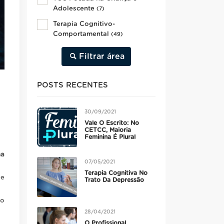
Adolescente
(7)
Terapia Cognitivo-
Comportamental
(49)
Filtrar área
POSTS RECENTES
30/09/2021
Vale O Escrito: No
CETCC, Maioria
Feminina É Plural
na
07/05/2021
Terapia Cognitiva No
 e
Trato Da Depressão
vo
28/04/2021
O Profissional