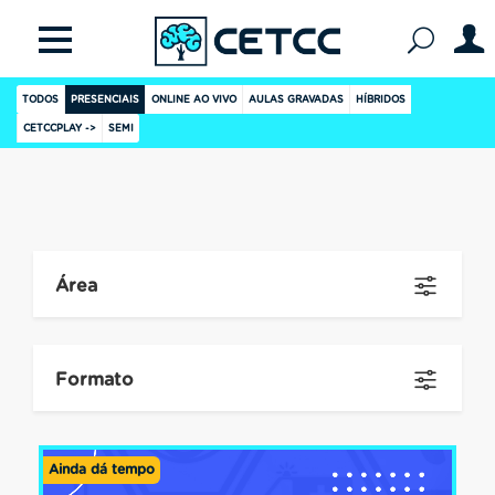
TODOS
PRESENCIAIS
ONLINE AO VIVO
AULAS GRAVADAS
HÍBRIDOS
CETCCPLAY ->
SEMI
Área
Formato
Ainda dá tempo