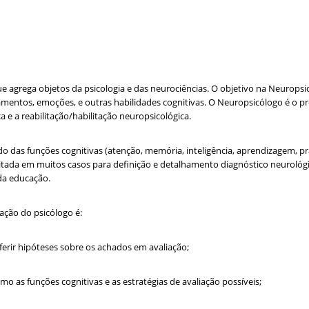
agrega objetos da psicologia e das neurociências. O objetivo na Neuropsico
ntos, emoções, e outras habilidades cognitivas. O Neuropsicólogo é o pro
 e a reabilitação/habilitação neuropsicológica.
o das funções cognitivas (atenção, memória, inteligência, aprendizagem, pr
itada em muitos casos para definição e detalhamento diagnóstico neurológi
da educação.
ação do psicólogo é:
nferir hipóteses sobre os achados em avaliação;
mo as funções cognitivas e as estratégias de avaliação possíveis;