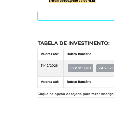
E
mail cetcc@cetcc.com.br
TABELA DE INVESTIMENTO:
Valores até:
Boleto Bancário
31/12/2026
18 x 999,00
24 x 871
Valores até:
Boleto Bancário
Clique na opção desejada para fazer inscriç