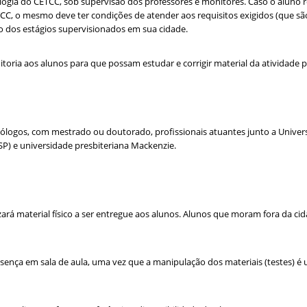
ogia do CETCC, sob supervisão dos professores e monitores. Caso o aluno re
C, o mesmo deve ter condições de atender aos requisitos exigidos (que são
ão dos estágios supervisionados em sua cidade.
oria aos alunos para que possam estudar e corrigir material da atividade pr
logos, com mestrado ou doutorado, profissionais atuantes junto a Univers
P) e universidade presbiteriana Mackenzie.
lizará material físico a ser entregue aos alunos. Alunos que moram fora da c
presença em sala de aula, uma vez que a manipulação dos materiais (testes) 