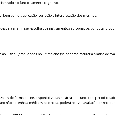
nciam sobre o funcionamento cognitivo;
ão, bem como a aplicação, correção e interpretação dos mesmos;
ca desde a anamnese, escolha dos instrumentos apropriados, conduta, produç
o ao CRP ou graduandos no último ano (só poderão realizar a prática de ava
lizadas de forma online, disponibilizadas na área do aluno, com periodici
luno não obtenha a média estabelecida, poderá realizar avaliação de recuper