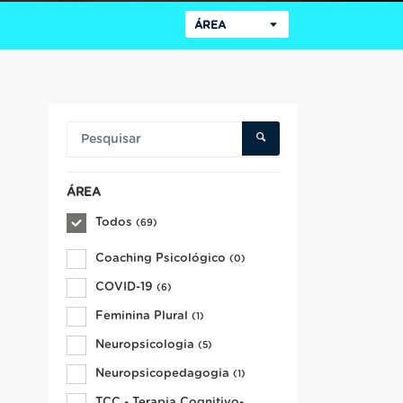
ÁREA
ÁREA
Todos
(69)
Coaching Psicológico
(0)
COVID-19
(6)
Feminina Plural
(1)
Neuropsicologia
(5)
Neuropsicopedagogia
(1)
TCC - Terapia Cognitivo-