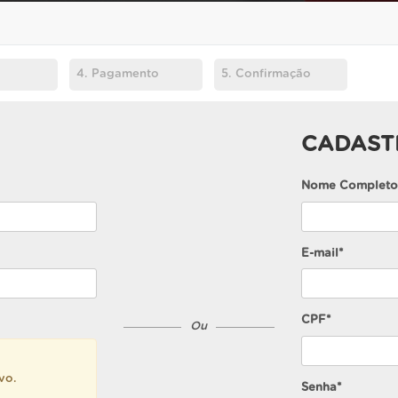
4.
Pagamento
5.
Confirmação
CADAST
Nome Completo
E-mail*
CPF*
Ou
vo.
Senha*