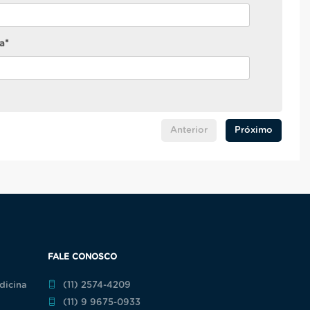
a*
Anterior
Próximo
FALE CONOSCO
dicina
(11) 2574-4209
(11) 9 9675-0933