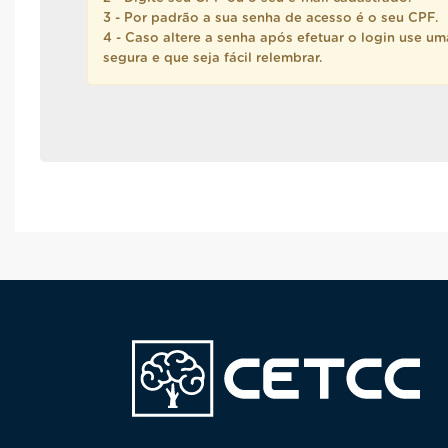
3 - Por padrão a sua senha de acesso é o seu CPF.
4 - Caso altere a senha após efetuar o login use u
segura e que seja fácil relembrar.