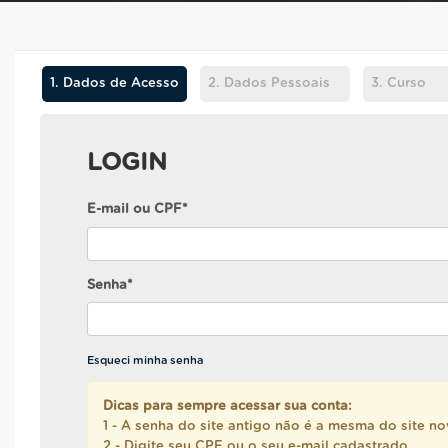
1.
Dados de Acesso
2.
Dados Pessoais
3.
Curso
LOGIN
E-mail ou CPF*
Senha*
Esqueci minha senha
Dicas para sempre acessar sua conta:
1 - A senha do site antigo não é a mesma do site no
2 - Digite seu CPF ou o seu e-mail cadastrado.