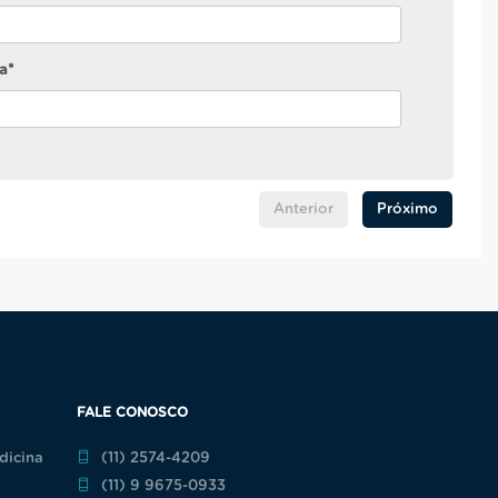
a*
Anterior
Próximo
FALE CONOSCO
dicina
(11) 2574-4209
(11) 9 9675-0933