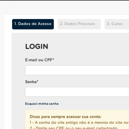
1.
Dados de Acesso
2.
Dados Pessoais
3.
Curso
LOGIN
E-mail ou CPF*
Senha*
Esqueci minha senha
Dicas para sempre acessar sua conta:
1 - A senha do site antigo não é a mesma do site no
2 - Digite seu CPF ou o seu e-mail cadastrado.