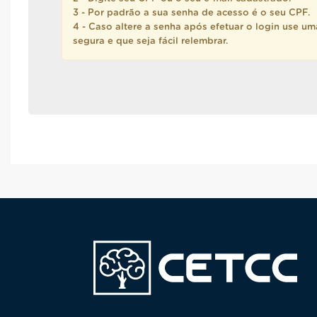
3 - Por padrão a sua senha de acesso é o seu CPF.
4 - Caso altere a senha após efetuar o login use u
segura e que seja fácil relembrar.