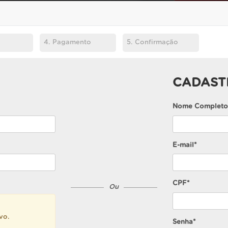
4.
Pagamento
5.
Confirmação
CADAST
Nome Completo
E-mail*
CPF*
Ou
vo.
Senha*