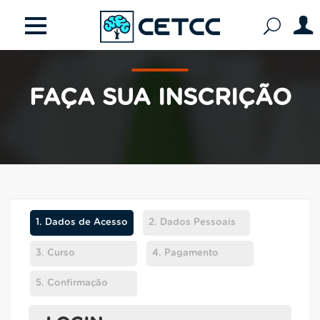
FAÇA SUA INSCRIÇÃO
1.
Dados de Acesso
2.
Dados Pessoais
3.
Curso
4.
Pagamento
5.
Confirmação