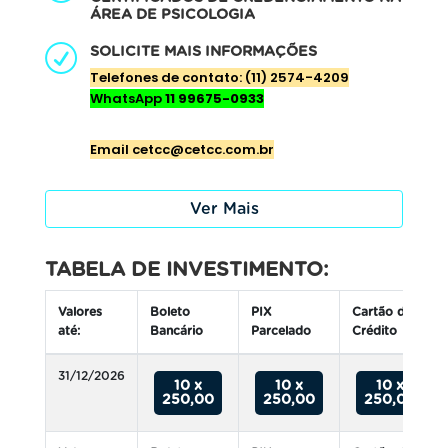
ÁREA DE PSICOLOGIA
SOLICITE MAIS INFORMAÇÕES
Telefones de contato: (11) 2574-4209
WhatsApp
11 99675-0933
E
mail cetcc@cetcc.com.br
Ver Mais
TABELA DE INVESTIMENTO:
Valores
Boleto
PIX
Cartão de
até:
Bancário
Parcelado
Crédito
31/12/2026
10 x
10 x
10 x
250,00
250,00
250,00