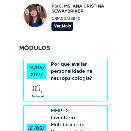
PSIC. MS. ANA CRISTINA
SEWAYBRIKER
CRP:
06/38840
Ver Mais
MÓDULOS
Por que avaliar
14/05/
personalidade na
2027
neuropsicologia?
Presencial
MMPI-2
Inventário
Multifásico de
21/05/