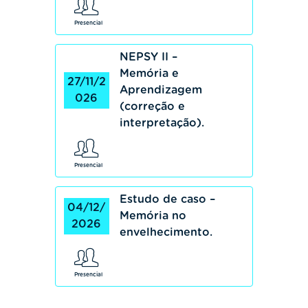
Presencial
NEPSY II –
Memória e
27/11/2
Aprendizagem
026
(correção e
interpretação).
Presencial
Estudo de caso –
04/12/
Memória no
2026
envelhecimento.
Presencial