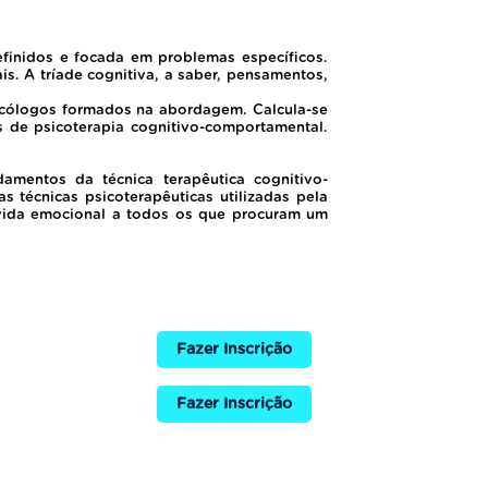
efinidos e focada em problemas específicos.
. A tríade cognitiva, a saber, pensamentos,
icólogos formados na abordagem. Calcula-se
s de psicoterapia cognitivo-comportamental.
entos da técnica terapêutica cognitivo-
 técnicas psicoterapêuticas utilizadas pela
 vida emocional a todos os que procuram um
Fazer Inscrição
Fazer Inscrição