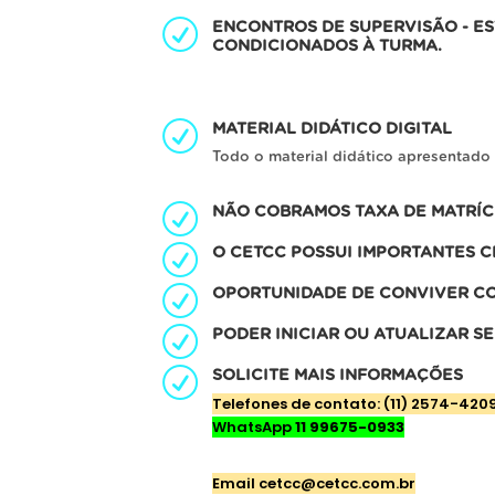
ENCONTROS DE SUPERVISÃO - E
CONDICIONADOS À TURMA.
MATERIAL DIDÁTICO DIGITAL
Todo o material didático apresentado
NÃO COBRAMOS TAXA DE MATRÍ
O CETCC POSSUI IMPORTANTES C
OPORTUNIDADE DE CONVIVER COM
PODER INICIAR OU ATUALIZAR S
SOLICITE MAIS INFORMAÇÕES
Telefones de contato: (11) 2574-420
WhatsApp
11 99675-0933
E
mail cetcc@cetcc.com.br