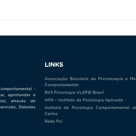
LINKS
Associação Brasileira de Psicoterapia e Me
Comportamental
Comportamental -
BVS Psicologia ULAPSI Brasil
ar, aprofundar e
InPA – Instituto de Psicologia Aplicada
tal, através de
pervisão, Debates
Instituto de Psicologia Comportamental 
Carlos
Rede Psi