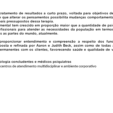
atamento de resultados a curto prazo, voltada para objetivos d
 que alterar os pensamentos possibilita mudanças comportamentais
is pressupostos dessa terapia.
mental tem crescido em proporção maior que a quantidade de ps
ofissionais para atender as necessidades da população em termo
as as partes do mundo, atualmente.
orcionar entendimento e compreensão a respeito dos fundam
sta e refinada por Aaron e Judith Beck, assim como de todas as
e permanentes com os clientes, favorecendo saúde e qualidade de
ologia concludentes e médicos psiquiatras
, centros de atendimento multidisciplinar e ambiente corporativo