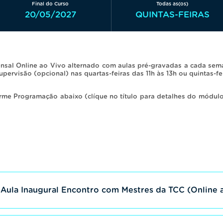
Final do Curso
Todas as(os)
20/05/2027
QUINTAS-FEIRAS
nsal Online ao Vivo alternado com aulas pré-gravadas a cada sema
pervisão (opcional) nas quartas-feiras das 11h às 13h ou quintas-fe
orme Programação abaixo (clíque no título para detalhes do módulo
Aula Inaugural Encontro com Mestres da TCC (Online 