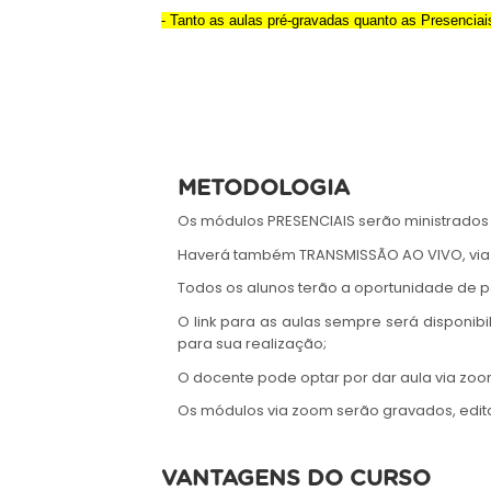
- Tanto as aulas pré-gravadas quanto as Presenciai
METODOLOGIA
Os módulos PRESENCIAIS serão ministrados
Haverá também TRANSMISSÃO AO VIVO, via zo
Todos os alunos terão a oportunidade de p
O link para as aulas sempre será disponi
para sua realização;
O docente pode optar por dar aula via zoom
Os módulos via zoom serão gravados, editad
VANTAGENS DO CURSO