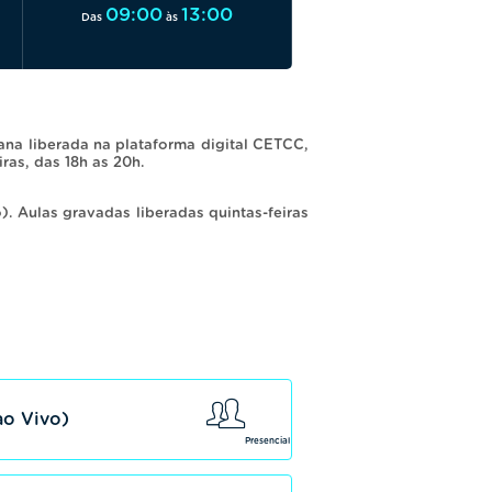
09:00
13:00
Das
às
na liberada na plataforma digital CETCC,
iras, das 18h as 20h.
). Aulas gravadas liberadas quintas-feiras
ao Vivo)
Presencial