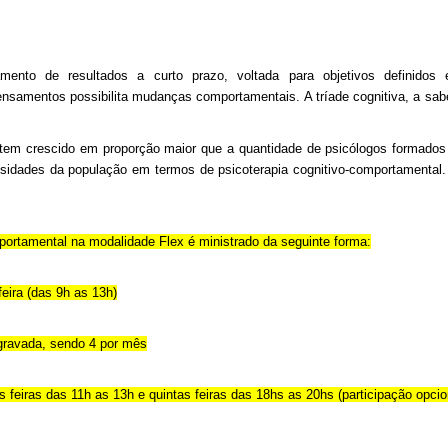
mento de resultados a curto prazo, voltada para objetivos definidos
pensamentos possibilita mudanças comportamentais. A tríade cognitiva, a 
tem crescido em proporção maior que a quantidade de psicólogos formados
essidades da população em termos de psicoterapia cognitivo-comportamental
ortamental na modalidade Flex é ministrado da seguinte forma:
eira (das 9h as 13h)
-gravada, sendo 4 por mês
 feiras das 11h as 13h e quintas feiras das 18hs as 20hs (participação opcio