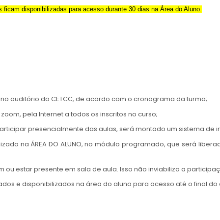
s ficam disponibilizadas para acesso durante 30 dias na Área do Aluno.
 no auditório do CETCC, de acordo com o cronograma da turma;
om, pela Internet a todos os inscritos no curso;
articipar presencialmente das aulas, será montado um sistema de i
bilizado na ÁREA DO ALUNO, no módulo programado, que será libe
 ou estar presente em sala de aula. Isso não inviabiliza a participa
os e disponibilizados na área do aluno para acesso até o final do 