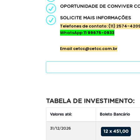
OPORTUNIDADE DE CONVIVER COM
SOLICITE MAIS INFORMAÇÕES
Telefones de contato: (11) 2574-420
WhatsApp
11 99675-0933
E
mail cetcc@cetcc.com.br
TABELA DE INVESTIMENTO:
Valores até:
Boleto Bancário
31/12/2026
12 x 451,00