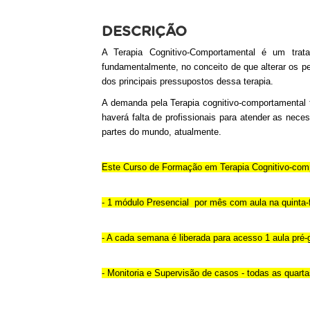
DESCRIÇÃO
A Terapia Cognitivo-Comportamental é um trata
fundamentalmente, no conceito de que alterar os 
dos principais pressupostos dessa terapia.
A demanda pela Terapia cognitivo-comportamental 
haverá falta de profissionais para atender as nec
partes do mundo, atualmente.
Este Curso de Formação em Terapia Cognitivo-comp
- 1 módulo Presencial por mês com aula na quinta-f
- A cada semana é liberada para acesso 1 aula pré
-
Monitoria e Supervisão de casos - todas as quartas