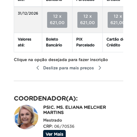
31/12/2026
12 x
12 x
12 x
621,00
621,00
621,00
Valores
Boleto
PIX
Cartão de
até:
Bancário
Parcelado
Crédito
Clique na opção desejada para fazer inscrição
Deslize para mais preços
COORDENADOR(A):
PSIC. MS. ELIANA MELCHER
MARTINS
Mestrado
CRP:
06/70536
Ver Mais