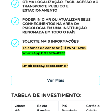
ÓTIMA LOCALIZAÇÃO. FÁCIL ACESSO AO
TRANSPORTE PUBLICO E
ESTACIONAMENTO
PODER INICIAR OU ATUALIZAR SEUS
CONHECIMENTOS NA ÁREA DA
PSICOLOGIA EM UMA INSTITUIÇÃO
RENOMADA EM TODO O PAÍS
SOLICITE MAIS INFORMAÇÕES
Telefones de contato: (11) 2574-4209
WhatsApp
11 99675-0933
E
mail cetcc@cetcc.com.br
Ver Mais
TABELA DE INVESTIMENTO:
Valores
Boleto
PIX
Cartão de
até:
Bancário
Parcelado
Crédito